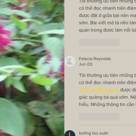
Tôi thường ưu tiên những bà
có thể đọc nhanh trên điện
được đặt ở giữa bài nên m
sớm. Bài viết mô tả nền tả
quan trọng được làm nổi bậ
Like
Reply
Felecia Reynolds
Jun 03
Tôi thường ưu tiên những bà
có thể đọc nhanh trên điện
https://rr88ca.com/
 được đ
giác quảng bá quá sớm. Nộ
hiểu. Những thông tin cần 
Like
Reply
bướng bùi xuân