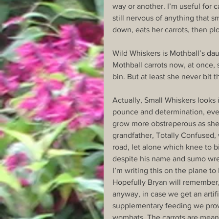
way or another. I’m useful for 
still nervous of anything that s
down, eats her carrots, then plo
Wild Whiskers is Mothball’s dau
Mothball carrots now, at once, 
bin. But at least she never bit 
Actually, Small Whiskers looks 
pounce and determination, even
grow more obstreperous as she 
grandfather, Totally Confused,
road, let alone which knee to bi
despite his name and sumo wres
I’m writing this on the plane 
Hopefully Bryan will remember, 
anyway, in case we get an artif
supplementary feeding we prov
wombats. The carrots are meant 