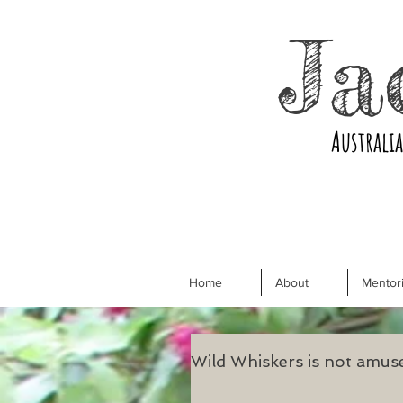
Ja
Australi
Home
About
Mentori
Wild Whiskers is not amus