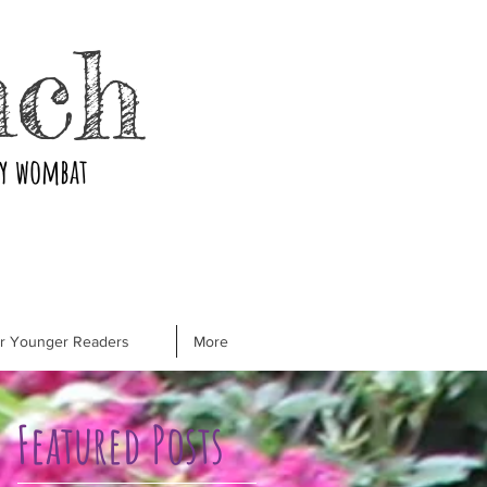
nch
ry wombat
or Younger Readers
More
Featured Posts