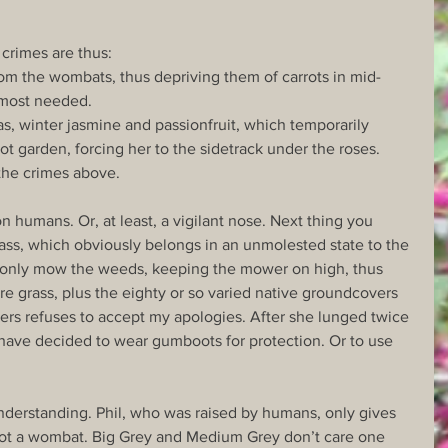
crimes are thus: 
rom the wombats, thus depriving them of carrots in mid-
 most needed. 
as, winter jasmine and passionfruit, which temporarily 
ot garden, forcing her to the sidetrack under the roses. 
 the crimes above. 
humans. Or, at least, a vigilant nose. Next thing you 
ass, which obviously belongs in an unmolested state to the 
 I only mow the weeds, keeping the mower on high, thus 
 grass, plus the eighty or so varied native groundcovers 
kers refuses to accept my apologies. After she lunged twice 
 have decided to wear gumboots for protection. Or to use 
derstanding. Phil, who was raised by humans, only gives 
not a wombat. Big Grey and Medium Grey don’t care one 