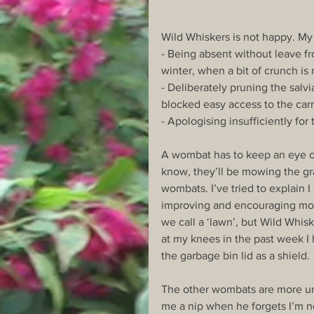
Wild Whiskers is not happy. My 
- Being absent without leave f
winter, when a bit of crunch is
- Deliberately pruning the salvi
blocked easy access to the carr
- Apologising insufficiently for
A wombat has to keep an eye on 
know, they’ll be mowing the gr
wombats. I’ve tried to explain
improving and encouraging more
we call a ‘lawn’, but Wild Whis
at my knees in the past week I
the garbage bin lid as a shield. 
The other wombats are more un
me a nip when he forgets I’m 