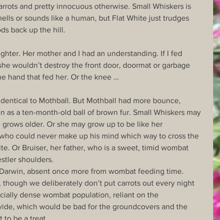
carrots and pretty innocuous otherwise. Small Whiskers is 
mells or sounds like a human, but Flat White just trudges 
ds back up the hill. 
ghter. Her mother and I had an understanding. If I fed 
she wouldn’t destroy the front door, doormat or garbage 
the hand that fed her. Or the knee … 
identical to Mothball. But Mothball had more bounce, 
 as a ten-month-old ball of brown fur. Small Whiskers may 
grows older. Or she may grow up to be like her 
 who could never make up his mind which way to cross the 
te. Or Bruiser, her father, who is a sweet, timid wombat 
tler shoulders. 
to Darwin, absent once more from wombat feeding time. 
though we deliberately don’t put carrots out every night 
icially dense wombat population, reliant on the 
ide, which would be bad for the groundcovers and the 
to be a treat. 