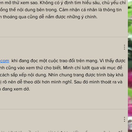
ện mở thử xem sao. Không có ý định tìm hiểu sâu, chủ yếu chỉ 
ổng thể nội dung bên trong. Cảm nhận cá nhân là thông tin 
em thoáng qua cũng dễ nắm được những ý chính.
.com
  khi đang đọc một cuộc trao đổi trên mạng. Vì thấy được 
h cũng vào xem thử cho biết. Mình chỉ lướt qua vài mục để 
 cách sắp xếp nội dung. Nhìn chung trang được trình bày khá 
ị rõ nên dễ theo dõi hơn mình nghĩ. Sau đó mình thoát ra và 
ận đang xem dở.