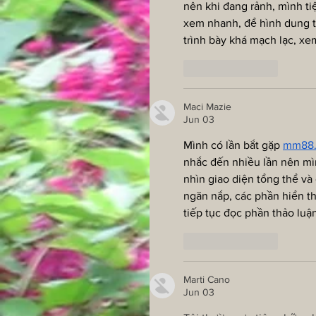
nên khi đang rảnh, mình ti
xem nhanh, để hình dung t
trình bày khá mạch lạc, x
Like
Reply
Maci Mazie
Jun 03
Mình có lần bắt gặp 
mm88
nhắc đến nhiều lần nên mìn
nhìn giao diện tổng thể và
ngăn nắp, các phần hiển th
tiếp tục đọc phần thảo lu
Like
Reply
Marti Cano
Jun 03