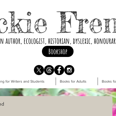
ckie Fre
an author, ecologist, historian, dyslexic, honoura
Bookshop
ng for Writers and Students
Books for Adults
Books f
ed